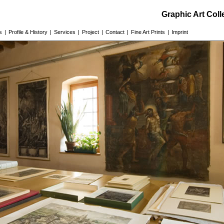
Graphic Art Col
s
|
Profile & History
|
Services
|
Project
|
Contact
|
Fine Art Prints
|
Imprint