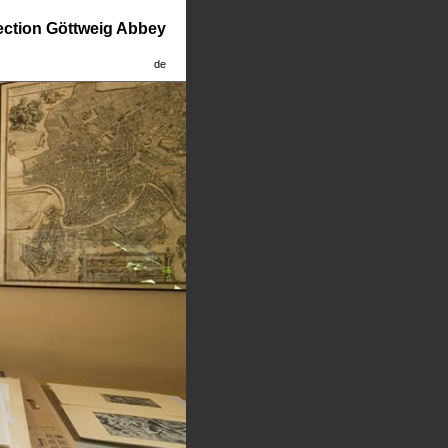
lection Göttweig Abbey
de