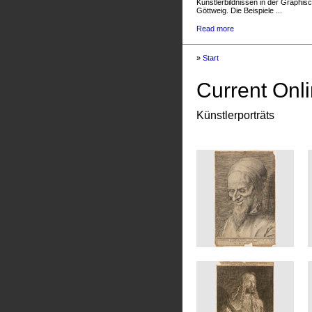
Künstlerbildnissen in der Graphis
Göttweig. Die Beispiele ...
Read more
»
Start
Current Onli
Künstlerporträts