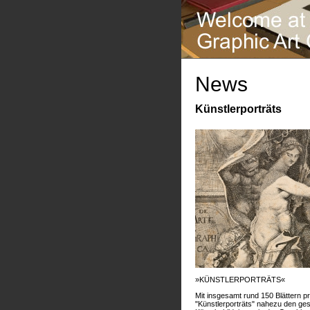
News
Künstlerporträts
»KÜNSTLERPORTRÄTS«
Mit insgesamt rund 150 Blättern pr
"Künstlerporträts" nahezu den g