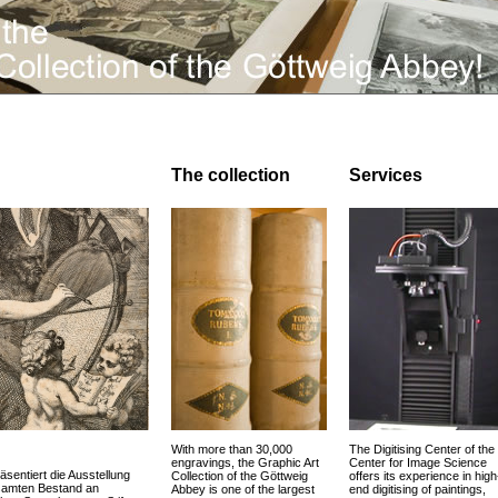
The collection
Services
With more than 30,000
The Digitising Center of the
engravings, the Graphic Art
Center for Image Science
äsentiert die Ausstellung
Collection of the Göttweig
offers its experience in high
esamten Bestand an
Abbey is one of the largest
end digitising of paintings,