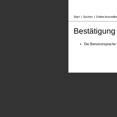
Start
|
Suchen
|
Online Ausstell
Bestätigung
Die Benutzersprache 