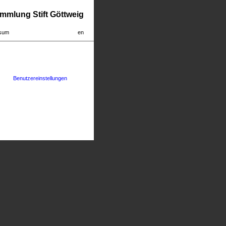
mmlung Stift Göttweig
sum
en
Benutzereinstellungen