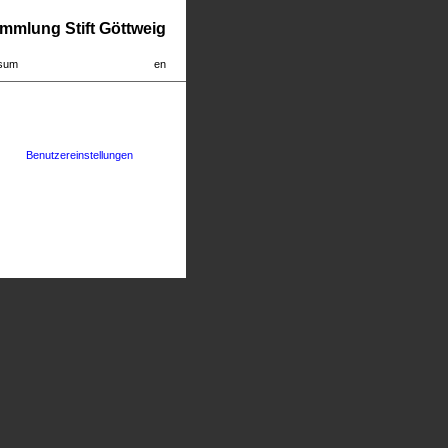
mmlung Stift Göttweig
sum
en
Benutzereinstellungen