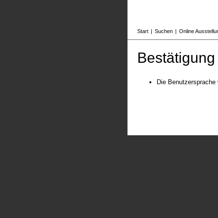
Start
|
Suchen
|
Online Ausstell
Bestätigung
Die Benutzersprache 