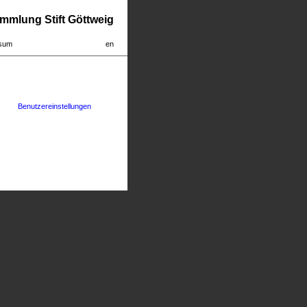
mmlung Stift Göttweig
sum
en
Benutzereinstellungen