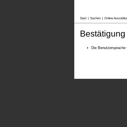
Start
|
Suchen
|
Online Ausstell
Bestätigung
Die Benutzersprache 