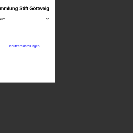
mmlung Stift Göttweig
sum
en
Benutzereinstellungen